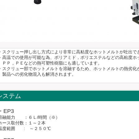
・スクリュー押し出し方式により非常に高粘度なホットメルトが吐出で
・高温での使用が可能な為、ポリアミド，ポリエステルなどの高粘度ホ
ＰＰ，ＰＥなどの熱可塑性樹脂にも適しています。
・スクリュー部でホットメルトを溶融するため、ホットメルトの熱劣化
製品への劣化物混入も解消されます。
システム
・EP3
溶融能力 ：６Ｌ/時間（※）
ホース取付数：１～２本
温度範囲 : ～２５０℃