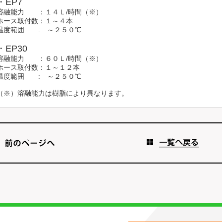
・EP7
溶融能力 ：１４Ｌ/時間（※）
ホース取付数：１～４本
温度範囲 : ～２５０℃
・EP30
溶融能力 ：６０Ｌ/時間（※）
ホース取付数：１～１２本
温度範囲 : ～２５０℃
（※）溶融能力は樹脂により異なります。