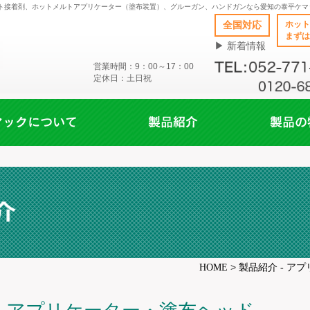
メルト接着剤、ホットメルトアプリケーター（塗布装置）、グルーガン、ハンドガンなら愛知の泰平ケマ
全国対応
ホット
まずは
▶ 新着情報
営業時間：9：00～17：00
定休日：土日祝
>
HOME
製品紹介 - ア